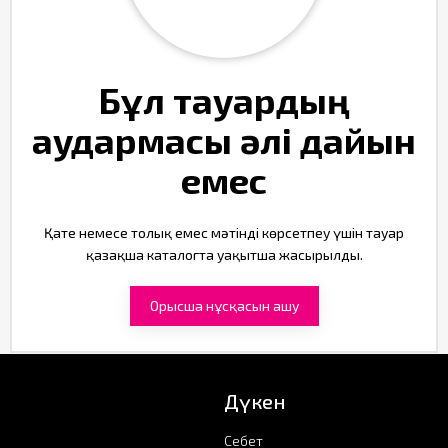
Бұл тауардың
аудармасы әлі дайын
емес
Қате немесе толық емес мәтінді көрсетпеу үшін тауар
қазақша каталогта уақытша жасырылды.
Орысша нұсқасын ашу
Дүкен
Себет