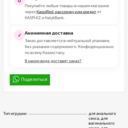
0
Покупайте любые товары в нашем магазине
через
KaspiRed, рассрочку или кредит
от
KASPI.KZ и HalykBank.
Анонимная доставка
✓
Заказ доставляется в нейтральной упаковке,
без указания содержимого. Конфиденциально
по всему Казахстану.
В каком виде доставят заказ?
Поделиться
Тип игрушки
для анального
секса, для
вагинального
секса, для