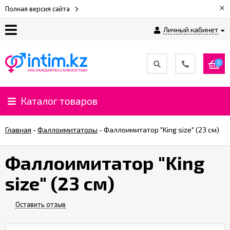
×
Полная версия сайта
Личный кабинет
О
нас
0
Доставка
и
Каталог товаров
оплата
Главная
-
Фаллоимитаторы
-
Фаллоимитатор "King size" (23 см)
⚡
Рассрочка
Фаллоимитатор "King
size" (23 см)
%
CashBack
%
Оставить отзыв