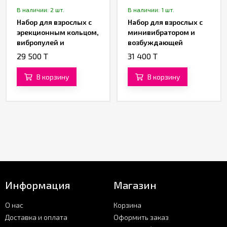
В наличии: 2 шт.
В наличии: 1 шт.
Набор для взрослых с
Набор для взрослых с
эрекционным кольцом,
минивибратором и
вибропулей и
возбуждающей
возбуждающей
косметикой «KIT TICKLE
29 500 T
31 400 T
косметикой «KIT
ME» от «SHUNGA»
LASTING PLEASURE» от
В корзину
В корзину
«SHUNGA»
Информация
Магазин
О нас
Корзина
Доставка и оплата
Оформить заказ