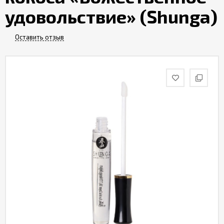
Партнерам
удовольствие» (Shunga)
Служба
Оставить отзыв
качества
Контакты
Отзывы