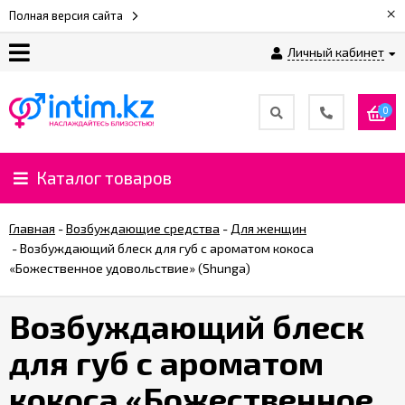
×
Полная версия сайта
Личный кабинет
О
нас
0
Доставка
и
Каталог товаров
оплата
Главная
-
Возбуждающие средства
-
Для женщин
⚡
-
Возбуждающий блеск для губ с ароматом кокоса
Рассрочка
«Божественное удовольствие» (Shunga)
Возбуждающий блеск
%
CashBack
для губ с ароматом
%
кокоса «Божественное