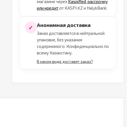
магазине через
KaspiRed, рассрочку
или кредит
от KASPI.KZ и HalykBank.
Анонимная доставка
✓
Заказ доставляется в нейтральной
упаковке, без указания
содержимого. Конфиденциально по
всему Казахстану.
В каком виде доставят заказ?