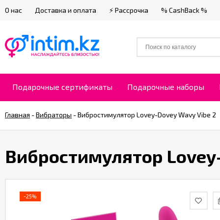
О нас
Доставка и оплата
⚡ Рассрочка
% CashBack %
Подарочные сертификаты
Подарочные наборы
Главная
-
Вибраторы
-
Вибростимулятор Lovey-Dovey Wavy Vibe 2
Вибростимулятор Lovey-
-25%