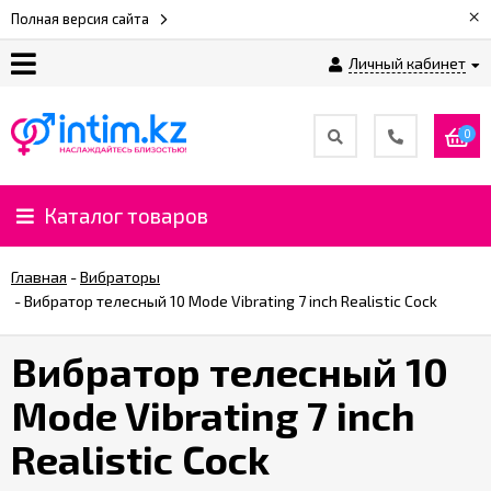
×
Полная версия сайта
Личный кабинет
О
нас
0
Доставка
и
Каталог товаров
оплата
Главная
-
Вибраторы
⚡
-
Вибратор телесный 10 Mode Vibrating 7 inch Realistic Cock
Рассрочка
Вибратор телесный 10
%
Mode Vibrating 7 inch
CashBack
%
Realistic Cock