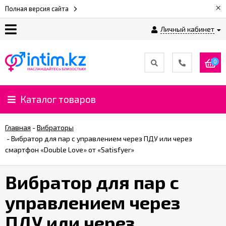
×
Полная версия сайта
Личный кабинет
О
нас
0
Доставка
и
Каталог товаров
оплата
Главная
-
Вибраторы
⚡
-
Вибратор для пар с управлением через ПДУ или через
Рассрочка
смартфон «Double Love» от «Satisfyer»
Вибратор для пар с
%
CashBack
управлением через
%
ПДУ или через