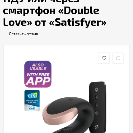
Партнерам
смартфон «Double
Love» от «Satisfyer»
Служба
качества
Оставить отзыв
Контакты
Отзывы