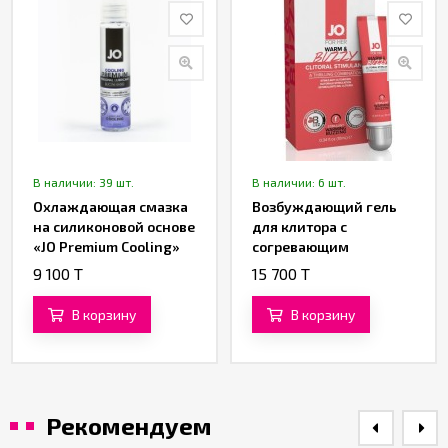
В наличии: 39 шт.
В наличии: 6 шт.
Охлаждающая смазка
Возбуждающий гель
на силиконовой основе
для клитора с
«JO Premium Cooling»
согревающим
от «System JO» 30 ML
эффектом «Buzzy -
9 100 T
15 700 T
System Jo» от «System
JO» 10 ML
В корзину
В корзину
Рекомендуем