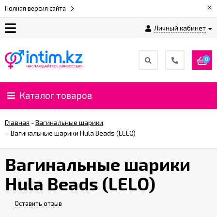
×
Полная версия сайта
Личный кабинет
О
нас
0
Доставка
и
Каталог товаров
оплата
Главная
-
Вагинальные шарики
⚡
-
Вагинальные шарики Hula Beads (LELO)
Рассрочка
Вагинальные шарики
%
Hula Beads (LELO)
CashBack
%
Оставить отзыв