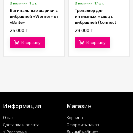
В наличии: 1 шт.
В наличии: 17 шт.
Вагинальные шарики с
Тренажер для
вибрацией «Werner» от
интимных мышц с
«Baile»
вибрацией (Connect
App) «Love Birds 1» от
25 000 T
29 000 T
«Satisfyer» (белый)
В корзину
В корзину
Информация
Магазин
О нас
Корзина
Доставка и оплата
Оформить заказ
⚡ Рассрочка
Личный кабинет