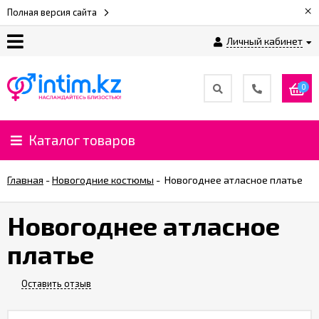
×
Полная версия сайта
Личный кабинет
О
нас
0
Доставка
и
Каталог товаров
оплата
Главная
-
Новогодние костюмы
-
Новогоднее атласное платье
⚡
Рассрочка
Новогоднее атласное
платье
%
CashBack
%
Оставить отзыв