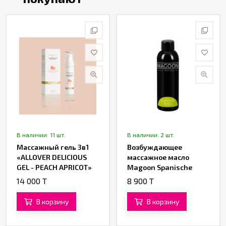
В наличии: 11 шт.
В наличии: 2 шт.
Массажный гель 3в1
Возбуждающее
«ALLOVER DELICIOUS
массажное масло
GEL - PEACH APRICOT»
Magoon Spanische
от «YESforLOV»
Fliege (200 ML)
14 000 T
8 900 T
В корзину
В корзину