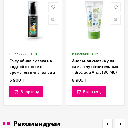
В наличии: 10 шт.
В наличии: 3 шт.
Съедобная смазка на
Анальная смазка для
водной основе с
самых чувствительных
ароматом пина колада
- BioGlide Anal (80 ML)
(60 ML)
5 900 T
8 900 T
В корзину
В корзину
Рекомендуем