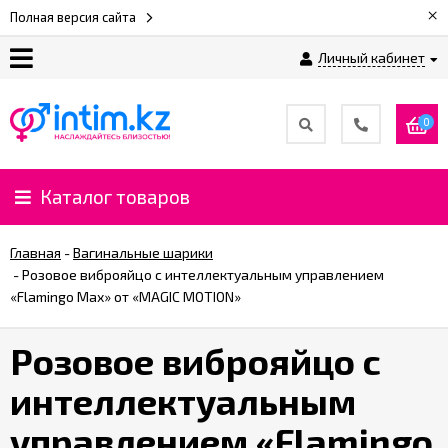
×
Полная версия сайта
Личный кабинет
О
нас
0
Доставка
и
Каталог товаров
оплата
Главная
-
Вагинальные шарики
⚡
-
Розовое виброяйцо с интеллектуальным управлением
Рассрочка
«Flamingo Max» от «MAGIC MOTION»
Розовое виброяйцо с
%
CashBack
интеллектуальным
%
управлением «Flamingo