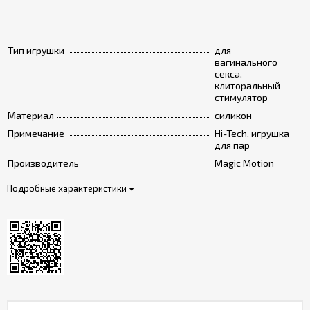
Тип игрушки
для
вагинального
секса,
клиторальный
стимулятор
Материал
силикон
Примечание
Hi-Tech, игрушка
для пар
Производитель
Magic Motion
Подробные характеристики