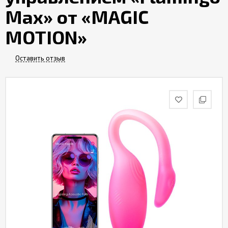
Партнерам
Max» от «MAGIC
MOTION»
Служба
качества
Оставить отзыв
Контакты
Отзывы