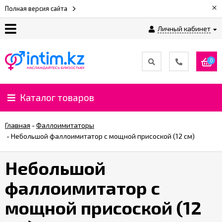
×
Полная версия сайта
Личный кабинет
О
нас
0
Доставка
и
Каталог товаров
оплата
Главная
-
Фаллоимитаторы
⚡
-
Небольшой фаллоимитатор с мощной присоской (12 см)
Рассрочка
Небольшой
%
фаллоимитатор с
CashBack
%
мощной присоской (12