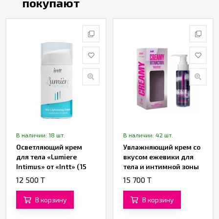
покупают
В наличии: 18 шт.
В наличии: 42 шт.
Осветляющий крем
Увлажняющий крем со
для тела «Lumiere
вкусом ежевики для
Intimus» от «Intt» (15
тела и интимной зоны
ML)
«CREAMY ATTRACTION!»
12 500 T
15 700 T
от «INTT» (100 ML)
В корзину
В корзину