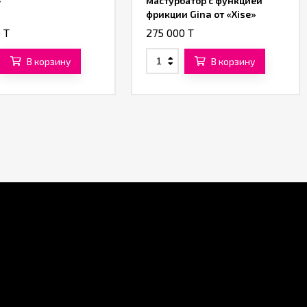
»
мастурбатор с функцией
фрикции Gina от «Xise»
 T
275 000 T
В корзину
В корзину