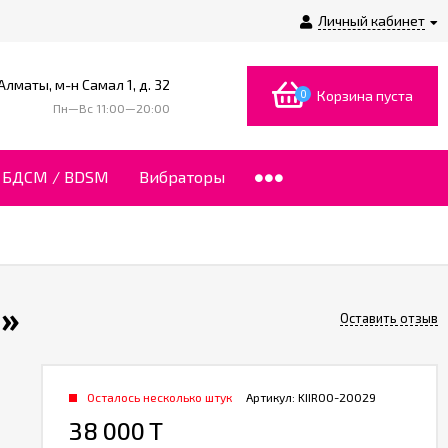
Личный кабинет
 Алматы, м-н Самал 1, д. 32
0
Корзина пуста
Пн—Вс 11:00—20:00
БДСМ / BDSM
Вибраторы
o»
Оставить отзыв
Осталось несколько штук
Артикул:
KIIROO-20029
38 000 T