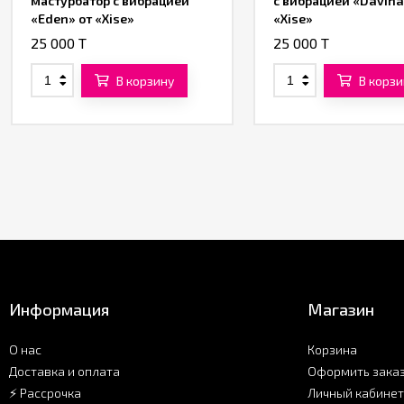
мастурбатор с вибрацией
с вибрацией «Davina
«Eden» от «Xise»
«Xise»
25 000 T
25 000 T
В корзину
В корзи
Информация
Магазин
О нас
Корзина
Доставка и оплата
Оформить зака
⚡ Рассрочка
Личный кабинет