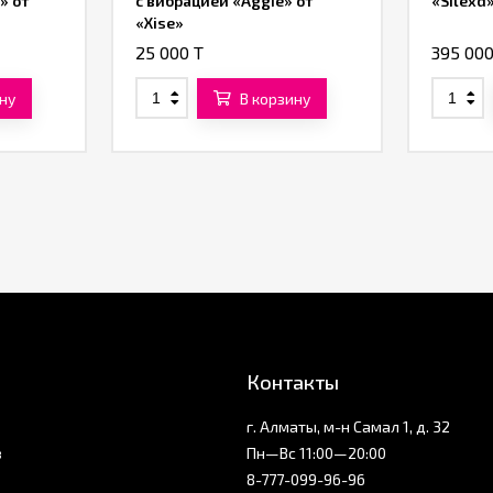
» от
с вибрацией «Aggie» от
«Silexd
«Xise»
25 000 T
395 000
ну
В корзину
Контакты
г. Алматы, м-н Самал 1, д. 32
з
Пн—Вс 11:00—20:00
8-777-099-96-96