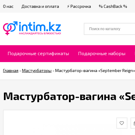
О нас
Доставка и оплата
⚡ Рассрочка
% CashBack %
Подарочные сертификаты
Подарочные наборы
Главная
-
Мастурбаторы
-
Мастурбатор-вагина «September Reign» 
Мастурбатор-вагина «Sep