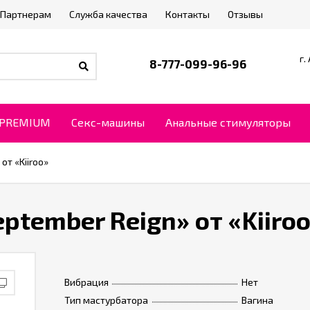
Партнерам
Служба качества
Контакты
Отзывы
г.
8-777-099-96-96
PREMIUM
Секс-машины
Анальные стимуляторы
от «Kiiroo»
tember Reign» от «Kiiro
Вибрация
Нет
Тип мастурбатора
Вагина