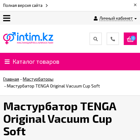
×
Полная версия сайта
Личный кабинет
О
нас
0
Доставка
и
Каталог товаров
оплата
Главная
-
Мастурбаторы
⚡
-
Мастурбатор TENGA Original Vacuum Cup Soft
Рассрочка
Мастурбатор TENGA
%
Original Vacuum Cup
CashBack
%
Soft