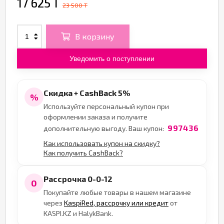
17 625 T
23 500 T
В корзину
Уведомить о поступлении
Скидка + CashBack 5%
%
Используйте персональный купон при
оформлении заказа и получите
997436
дополнительную выгоду. Ваш купон:
Как использовать купон на скидку?
Как получить CashBack?
Рассрочка 0-0-12
0
Покупайте любые товары в нашем магазине
через
KaspiRed, рассрочку или кредит
от
KASPI.KZ и HalykBank.