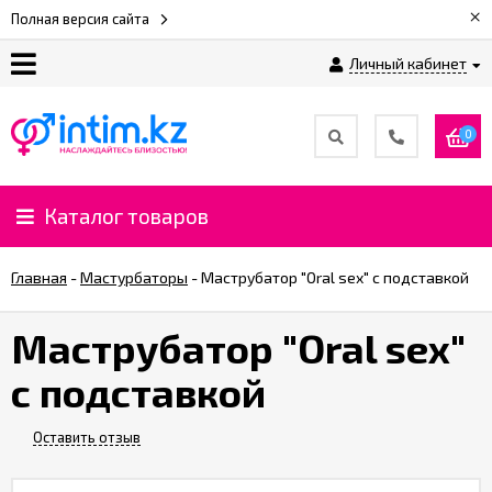
×
Полная версия сайта
Личный кабинет
О
нас
0
Доставка
и
Каталог товаров
оплата
Главная
-
Мастурбаторы
-
Маструбатор "Oral sex" с подставкой
⚡
Рассрочка
Маструбатор "Oral sex"
с подставкой
%
CashBack
%
Оставить отзыв