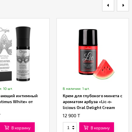
: 10 шт.
В наличии: 1 шт.
вающий интимный
Крем для глубокого минета c
ntimus White» от
ароматом арбуза «Lic-o-
licious Oral Delight Cream
Watermelon» от «Sensuva»
T
12 900 T
В корзину
В корзину