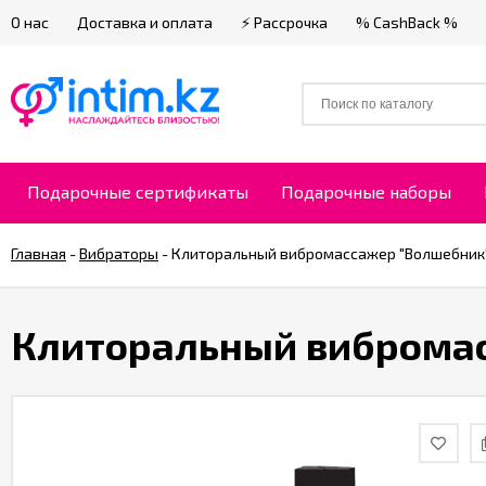
О нас
Доставка и оплата
⚡ Рассрочка
% CashBack %
Подарочные сертификаты
Подарочные наборы
Главная
-
Вибраторы
-
Клиторальный вибромассажер "Волшебник
Клиторальный виброма