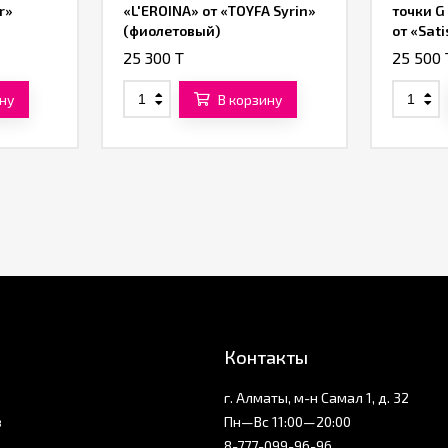
r»
«L'EROINA» от «TOYFA Syrin»
точки G
(фиолетовый)
от «Sat
25 300 T
25 500 
ну
В корзину
Контакты
г. Алматы, м-н Самал 1, д. 32
з
Пн—Вс 11:00—20:00
8-777-099-96-96