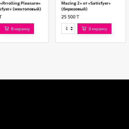
 «Rrrolling Pleasure»
Mazing 2» от «Satisfyer»
isfyer» (ментоловый)
(бирюзовый)
T
25 500 T
В корзину
В корзину