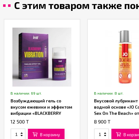
С этим товаром также п
В наличии: 69 шт.
В наличии: 8 шт.
Возбуждающий гель со
Вкусовой лубрикант
вкусом ежевики и эффектом
водной основе «JO Co
вибрации «BLACKBERRY
Sex On The Beach» от
VIBRATION» от «INTT» (15 ML)
«System JO» 60 ML
12 500 T
8 900 T
В корзину
В корзи