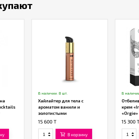
окупают
В наличии: 8 шт.
В наличии
 на
Хайлайтер для тела с
Отбели
cktails
ароматом ванили и
крем «I
золотистыми
«Orgie»
микрогранулами «Sexy
15 600 T
15 300 
Glow» от «Intt» (60 ML)
ну
В корзину