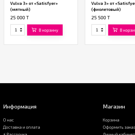
Vulva 3» от «Satisfyer»
Vulva 3» от «Satisfye
(мятный)
(фиолетовый)
25 000 T
25 500 T
В корзину
В корзи
Информация
Магазин
О нас
Корзина
Доставка и оплата
Оформить зака
⚡ Рассрочка
Личный кабинет