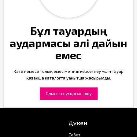
Бұл тауардың
аудармасы әлі дайын
емес
Қате немесе толық емес мәтінді көрсетпеу үшін тауар
қазақша каталогта уақытша жасырылды.
Орысша нұсқасын ашу
Дүкен
Себет