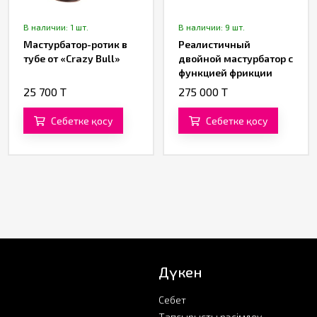
В наличии: 1 шт.
В наличии: 9 шт.
Мастурбатор-ротик в
Реалистичный
тубе от «Crazy Bull»
двойной мастурбатор с
функцией фрикции
Gina от «Xise»
25 700 T
275 000 T
Себетке қосу
Себетке қосу
Дүкен
Себет
Тапсырысты рәсімдеу