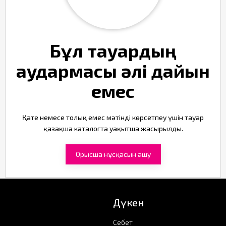
Бұл тауардың
аудармасы әлі дайын
емес
Қате немесе толық емес мәтінді көрсетпеу үшін тауар
қазақша каталогта уақытша жасырылды.
Орысша нұсқасын ашу
Дүкен
Себет