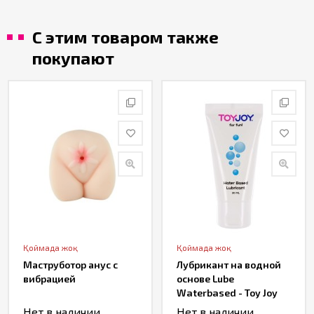
С этим товаром также
покупают
Қоймада жоқ
Қоймада жоқ
Маструботор анус с
Лубрикант на водной
вибрацией
основе Lube
Waterbased - Toy Joy
(30 ML)
Нет в наличии
Нет в наличии