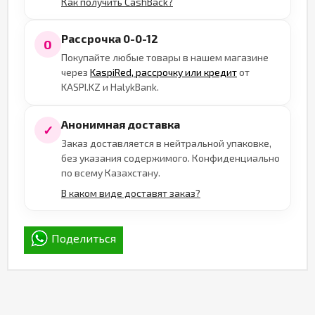
Как получить CashBack?
Рассрочка 0-0-12
0
Покупайте любые товары в нашем магазине
через
KaspiRed, рассрочку или кредит
от
KASPI.KZ и HalykBank.
Анонимная доставка
✓
Заказ доставляется в нейтральной упаковке,
без указания содержимого. Конфиденциально
по всему Казахстану.
В каком виде доставят заказ?
Поделиться