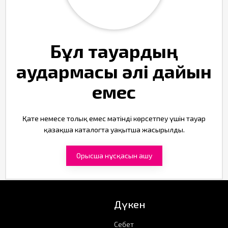
Бұл тауардың
аудармасы әлі дайын
емес
Қате немесе толық емес мәтінді көрсетпеу үшін тауар
қазақша каталогта уақытша жасырылды.
Орысша нұсқасын ашу
Дүкен
Себет