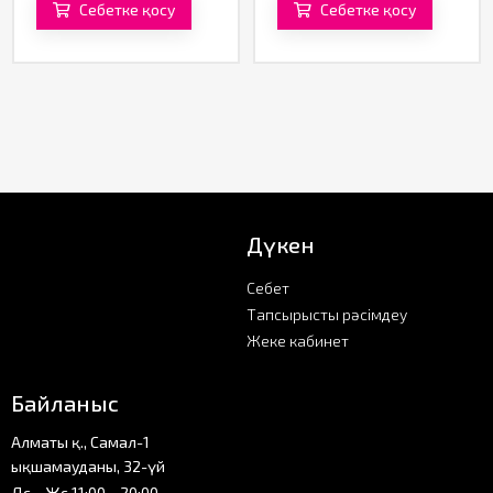
Себетке қосу
Себетке қосу
Дүкен
Себет
Тапсырысты рәсімдеу
Жеке кабинет
Байланыс
Алматы қ., Самал-1
ықшамауданы, 32-үй
Дс—Жс 11:00—20:00