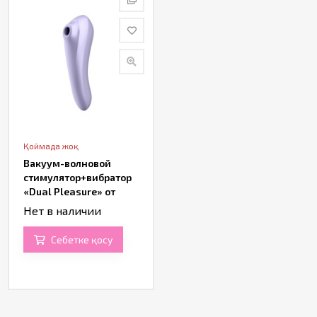
Қоймада жоқ
Вакуум-волновой
стимулятор+вибратор
«Dual Pleasure» от
«Satisfyer»
Нет в наличии
Себетке қосу