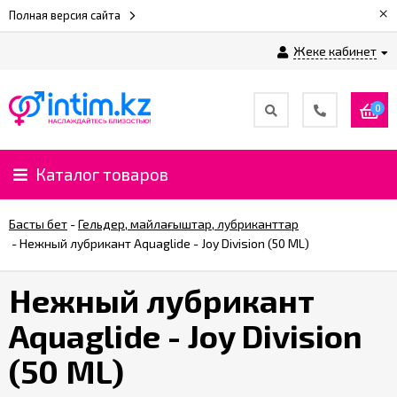
×
Полная версия сайта
Жеке кабинет
0
Каталог товаров
Басты бет
-
Гельдер, майлағыштар, лубриканттар
-
Нежный лубрикант Aquaglide - Joy Division (50 ML)
Нежный лубрикант
Aquaglide - Joy Division
(50 ML)