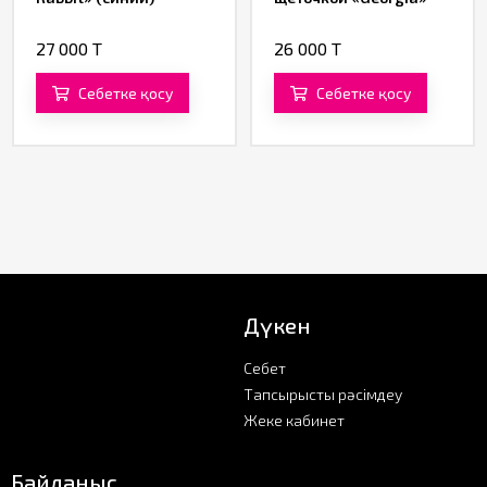
27 000 T
26 000 T
Себетке қосу
Себетке қосу
Дүкен
Себет
Тапсырысты рәсімдеу
Жеке кабинет
Байланыс