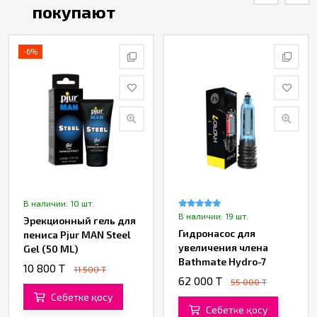
покупают
-6%
В наличии: 10 шт.
В наличии: 19 шт.
Эрекционный гель для
Гидронасос для
пениса Pjur MAN Steel
увеличения члена
Gel (50 ML)
Bathmate Hydro-7
10 800 T
11 500 T
62 000 T
55 000 T
Себетке қосу
Себетке қосу