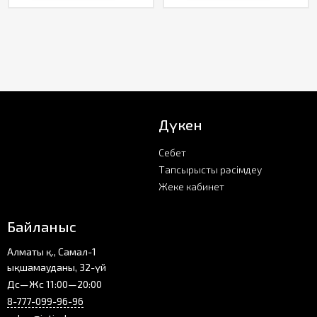
Дүкен
Себет
Тапсырысты рәсімдеу
Жеке кабинет
Байланыс
Алматы қ., Самал-1
ықшамауданы, 32-үй
Дс—Жс 11:00—20:00
8-777-099-96-96