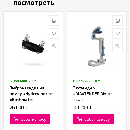
посмотреть
В наличии: 2 шт.
В наличии: 5 шт.
Вибронасадка на
Экстендер
помпу «HydroVibe» от
«MAXTENDER M» от
«Bathmate»
«LUI»
26 000 T
101 700 T
Себетке қосу
Себетке қосу