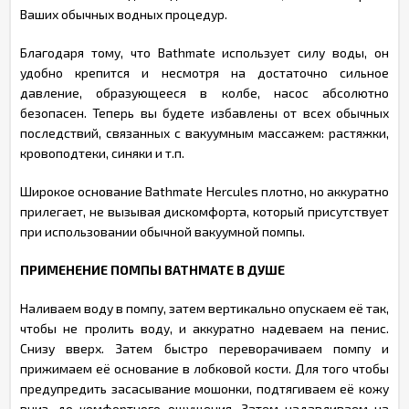
Ваших обычных водных процедур.
Благодаря тому, что Bathmate использует силу воды, он
удобно крепится и несмотря на достаточно сильное
давление, образующееся в колбе, насос абсолютно
безопасен. Теперь вы будете избавлены от всех обычных
последствий, связанных с вакуумным массажем: растяжки,
кровоподтеки, синяки и т.п.
Широкое основание Bathmate Hercules плотно, но аккуратно
прилегает, не вызывая дискомфорта, который присутствует
при использовании обычной вакуумной помпы.
ПРИМЕНЕНИЕ ПОМПЫ BATHMATE В ДУШЕ
Наливаем воду в помпу, затем вертикально опускаем её так,
чтобы не пролить воду, и аккуратно надеваем на пенис.
Снизу вверх. Затем быстро переворачиваем помпу и
прижимаем её основание в лобковой кости. Для того чтобы
предупредить засасывание мошонки, подтягиваем её кожу
вниз, до комфортного ощущения. Затем надавливаем на