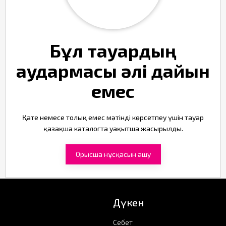
Бұл тауардың
аудармасы әлі дайын
емес
Қате немесе толық емес мәтінді көрсетпеу үшін тауар
қазақша каталогта уақытша жасырылды.
Орысша нұсқасын ашу
Дүкен
Себет