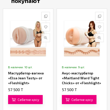
покупают
В наличии: 10 шт.
В наличии: 9 шт.
Мастурбатор-вагина
Анус-мастурбатор
«Elsa Jean Tasty» от
«Maitland Ward Tight
«Fleshlight»
Chicks» от «Fleshlight»
57 500 T
57 500 T
Себетке қосу
Себетке қосу