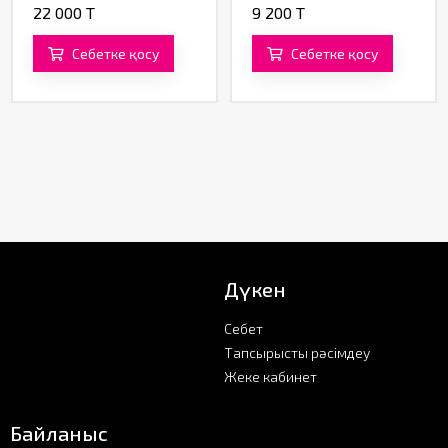
22 000 T
9 200 T
Себетке қосу
Себетке қосу
Дүкен
Себет
Тапсырысты рәсімдеу
Жеке кабинет
Байланыс