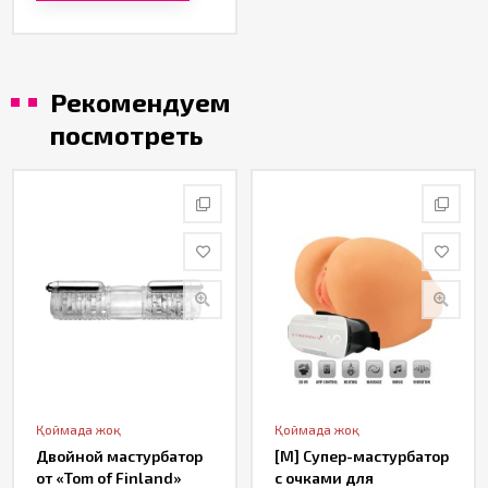
Рекомендуем
посмотреть
Қоймада жоқ
Қоймада жоқ
Двойной мастурбатор
[M] Супер-мастурбатор
от «Tom of Finland»
с очками для