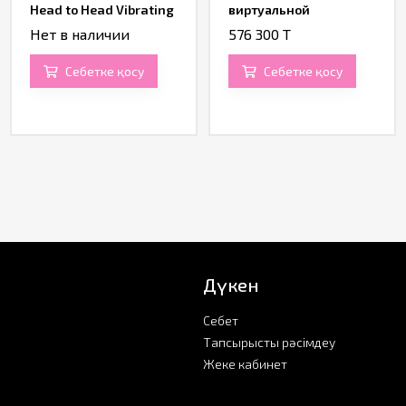
Head to Head Vibrating
виртуальной
реальности - CyberSkin
Нет в наличии
576 300 T
Twerking Butt (Deluxe)
Себетке қосу
Себетке қосу
Дүкен
Себет
Тапсырысты рәсімдеу
Жеке кабинет