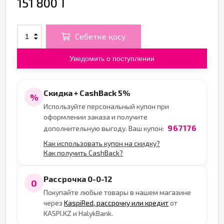
151 800 T
Себетке қосу
Уведомить о поступлении
Скидка + CashBack 5%
%
Используйте персональный купон при
оформлении заказа и получите
967176
дополнительную выгоду. Ваш купон:
Как использовать купон на скидку?
Как получить CashBack?
Рассрочка 0-0-12
0
Покупайте любые товары в нашем магазине
через
KaspiRed, рассрочку или кредит
от
KASPI.KZ и HalykBank.