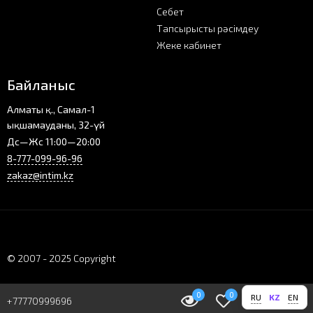
Себет
Тапсырысты рәсімдеу
Жеке кабинет
Байланыс
Алматы қ., Самал-1
ықшамауданы, 32-үй
Дс—Жс 11:00—20:00
8-777-099-96-96
zakaz@intim.kz
© 2007 - 2025 Copyright
0
0
0
0
RU
KZ
EN
+77770999696