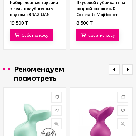
Набор: черные трусики
Вкусовой лубрикант на
+ гель с клубничным
водной основе «JO
вкусом «BRAZILIAN
Cocktails Mojito» от
PANTY» от «Intt»
«System JO» 60 ML
19 500 T
8 500 T
Себетке қосу
Себетке қосу
Рекомендуем
посмотреть