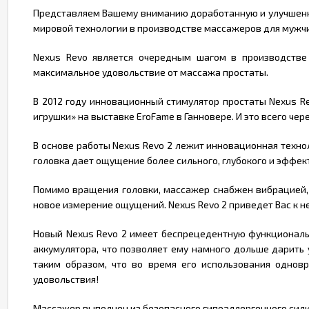
Представляем Вашему вниманию доработанную и улучшенну
мировой технологии в производстве массажеров для мужчи
Nexus Revo является очередным шагом в производстве
максимальное удовольствие от массажа простаты.
В 2012 году инновационный стимулятор простаты Nexus R
игрушки» на выставке EroFame в Ганновере. И это всего чер
В основе работы Nexus Revo 2 лежит инновационная техно
головка дает ощущение более сильного, глубокого и эффек
Помимо вращения головки, массажер снабжен вибрацией,
новое измерение ощущений. Nexus Revo 2 приведет Вас к н
Новый Nexus Revo 2 имеет беспрецедентную функциональн
аккумулятора, что позволяет ему намного дольше дарит
таким образом, что во время его использования однов
удовольствия!
Массажер выполнен из безопасного гипоаллергенного силик