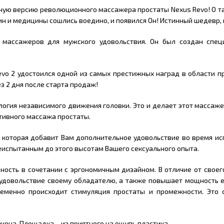
ю версию революционного массажера простаты Nexus Revo! О так
н и медицины сошлись воедино, и появился Он! Истинный шедевр, 
 массажеров для мужского удовольствия. Он был создан спец
evo 2 удостоился одной из самых престижных наград в области п
ез 2 дня после старта продаж!
логия независимого движения головки. Это и делает этот массаж
тивного массажа простаты.
 которая добавит Вам дополнительное удовольствие во время ис
еиспытанным до этого высотам Вашего сексуального опыта.
ость в сочетании с эргономичным дизайном. В отличие от своег
ь удовольствие своему обладателю, а также повышает мощность 
ременно происходит стимуляция простаты и промежности. Это
она. Площадка – из приятного на ощупь пластика.