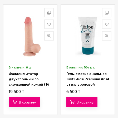
В наличии: 6 шт.
В наличии: 104 шт.
Фаллоимитатор
Гель-смазка анальная
двухслойный со
Just Glide Premium Anal
скользящей кожей (14
с гиалуроновой
см)
кислотой и пантенолом
19 500 T
6 500 T
(50 ML)
В корзину
В корзину