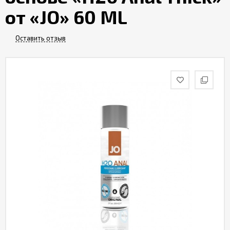
Партнерам
от «JO» 60 ML
Служба
Оставить отзыв
качества
Контакты
Отзывы