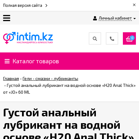
×
Полная версия сайта
Личный кабинет
О
нас
0
Доставка
и
Каталог товаров
оплата
Главная
-
Гели - смазки - лубриканты
⚡
-
Густой анальный лубрикант на водной основе «H20 Anal Thick»
Рассрочка
от «JO» 60 ML
Густой анальный
%
CashBack
лубрикант на водной
%
основе «H20 Anal Thick»