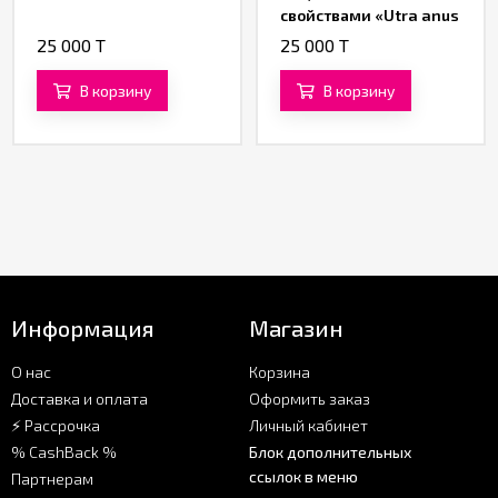
свойствами «Utra anus
protection» от «BIJOND»
25 000 T
25 000 T
360 ML
В корзину
В корзину
Информация
Магазин
О нас
Корзина
Доставка и оплата
Оформить заказ
⚡ Рассрочка
Личный кабинет
% CashBack %
Блок дополнительных
ссылок в меню
Партнерам