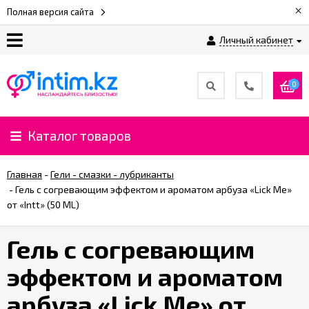
×
Полная версия сайта
Личный кабинет
О
нас
0
Доставка
и
Каталог товаров
оплата
Главная
-
Гели - смазки - лубриканты
⚡
-
Гель с согревающим эффектом и ароматом арбуза «Lick Me»
Рассрочка
от «Intt» (50 ML)
Гель с согревающим
%
CashBack
эффектом и ароматом
%
арбуза «Lick Me» от