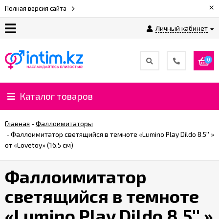
×
Полная версия сайта
Личный кабинет
О
нас
0
Доставка
и
Каталог товаров
оплата
Главная
-
Фаллоимитаторы
⚡
-
Фаллоимитатор светящийся в темноте «Lumino Play Dildo 8.5'' »
Рассрочка
от «Lovetoy» (16,5 см)
Фаллоимитатор
%
CashBack
светящийся в темноте
%
«Lumino Play Dildo 8.5'' »