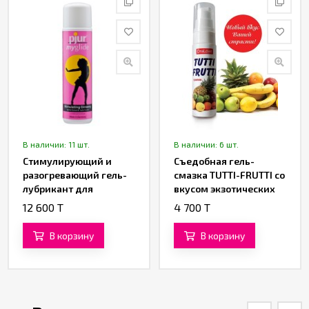
В наличии: 11 шт.
В наличии: 6 шт.
Стимулирующий и
Съедобная гель-
разогревающий гель-
смазка TUTTI-FRUTTI со
лубрикант для
вкусом экзотических
женщин Pjur my Glide
фруктов 30 ML
12 600 T
4 700 T
(100 ML)
В корзину
В корзину