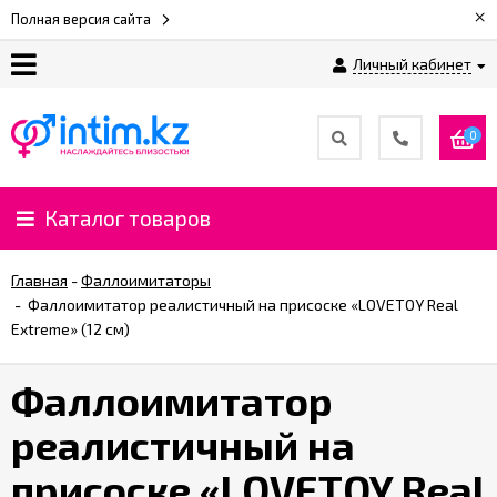
×
Полная версия сайта
Личный кабинет
О
нас
0
Доставка
и
Каталог товаров
оплата
Главная
-
Фаллоимитаторы
⚡
-
Фаллоимитатор реалистичный на присоске «LOVETOY Real
Рассрочка
Extreme» (12 см)
Фаллоимитатор
%
CashBack
реалистичный на
%
присоске «LOVETOY Real