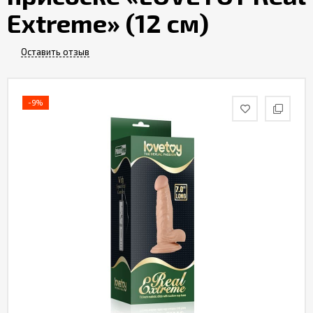
Партнерам
Extreme» (12 см)
Служба
Оставить отзыв
качества
-9%
Контакты
Отзывы