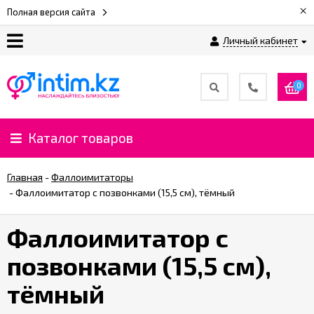
×
Полная версия сайта
Личный кабинет
О
нас
0
Доставка
и
Каталог товаров
оплата
Главная
-
Фаллоимитаторы
⚡
-
Фаллоимитатор с позвонками (15,5 см), тёмный
Рассрочка
Фаллоимитатор с
%
позвонками (15,5 см),
CashBack
%
тёмный