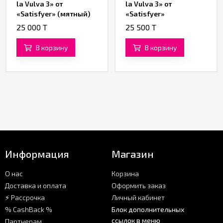
la Vulva 3» от
la Vulva 3» от
«Satisfyer» (мятный)
«Satisfyer»
(фиолетовый)
25 000 T
25 500 T
В корзину
В корзину
Информация
Магазин
О нас
Корзина
Доставка и оплата
Оформить заказ
⚡ Рассрочка
Личный кабинет
% CashBack %
Блок дополнительных
ссылок в меню
Партнерам