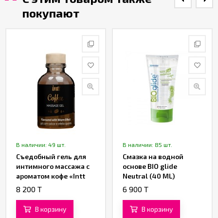
покупают
В наличии: 49 шт.
В наличии: 85 шт.
Съедобный гель для
Смазка на водной
интимного массажа с
основе BIO glide
ароматом кофе «Intt
Neutral (40 ML)
Coffee Massage Gel» от
8 200 T
6 900 T
«Intt» (30 ML)
В корзину
В корзину