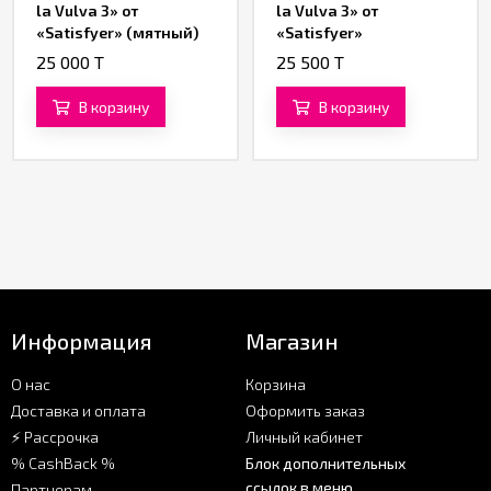
la Vulva 3» от
la Vulva 3» от
«Satisfyer» (мятный)
«Satisfyer»
(фиолетовый)
25 000 T
25 500 T
В корзину
В корзину
Информация
Магазин
О нас
Корзина
Доставка и оплата
Оформить заказ
⚡ Рассрочка
Личный кабинет
% CashBack %
Блок дополнительных
ссылок в меню
Партнерам