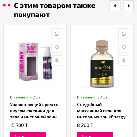
С этим товаром также
покупают
В наличии: 42 шт.
В наличии: 38 шт.
Увлажняющий крем со
Съедобный
вкусом ежевики для
массажный гель для
тела и интимной зоны
интимных зон «Energy
«CREAMY ATTRACTION!»
Drink» от «Intt» (15 ML)
15 700 T
8 200 T
от «INTT» (100 ML)