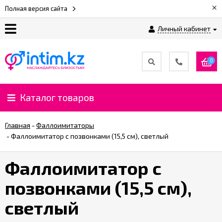
×
Полная версия сайта
Личный кабинет
О
нас
0
Доставка
и
Каталог товаров
оплата
Главная
-
Фаллоимитаторы
⚡
-
Фаллоимитатор с позвонками (15,5 см), светлый
Рассрочка
Фаллоимитатор с
%
позвонками (15,5 см),
CashBack
%
светлый