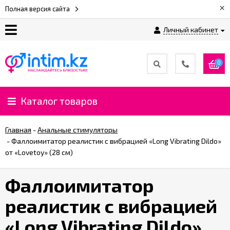
×
Полная версия сайта
Личный кабинет
О
нас
0
Доставка
и
Каталог товаров
оплата
Главная
-
Анальные стимуляторы
⚡
-
Фаллоимитатор реалистик с вибрацией «Long Vibrating Dildo»
Рассрочка
от «Lovetoy» (28 см)
Фаллоимитатор
%
CashBack
реалистик с вибрацией
%
«Long Vibrating Dildo»