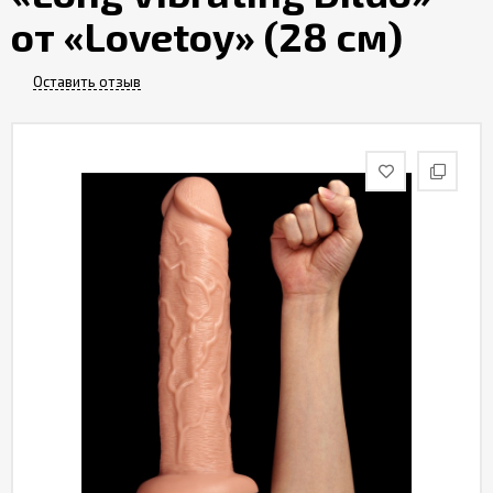
Партнерам
от «Lovetoy» (28 см)
Служба
Оставить отзыв
качества
Контакты
Отзывы