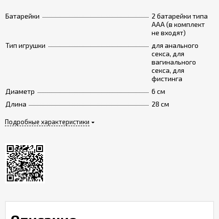
Батарейки
2 батарейки типа
ААА (в комплект
не входят)
Тип игрушки
для анального
секса, для
вагинального
секса, для
фистинга
Диаметр
6 см
Длина
28 см
Подробные характеристики