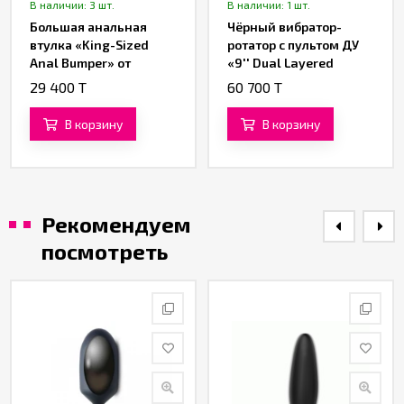
В наличии: 3 шт.
В наличии: 1 шт.
Большая анальная
Чёрный вибратор-
втулка «King-Sized
ротатор с пультом ДУ
Anal Bumper» от
«9'' Dual Layered
«Lovetoy» (23 см)
Silicone Rotator Black»
29 400 T
60 700 T
от «Lovetoy»
В корзину
В корзину
Рекомендуем
посмотреть