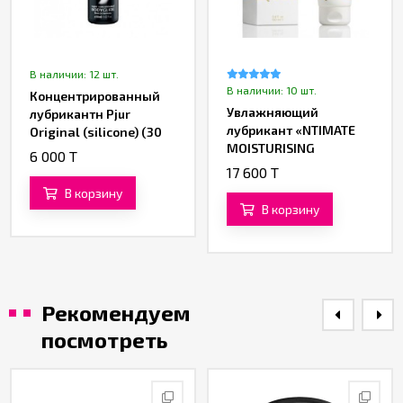
В наличии: 12 шт.
В наличии: 10 шт.
Концентрированный
Увлажняющий
лубрикантн Pjur
лубрикант «NTIMATE
Original (silicone) (30
MOISTURISING
ML)
6 000 T
LUBRICANT» от
17 600 T
«YESforLOV» (100 ML)
В корзину
В корзину
Рекомендуем
посмотреть