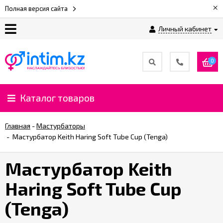
×
Полная версия сайта
Личный кабинет
О
нас
0
Доставка
и
Каталог товаров
оплата
Главная
-
Мастурбаторы
⚡
-
Мастурбатор Keith Haring Soft Tube Cup (Tenga)
Рассрочка
Мастурбатор Keith
%
Haring Soft Tube Cup
CashBack
%
(Tenga)