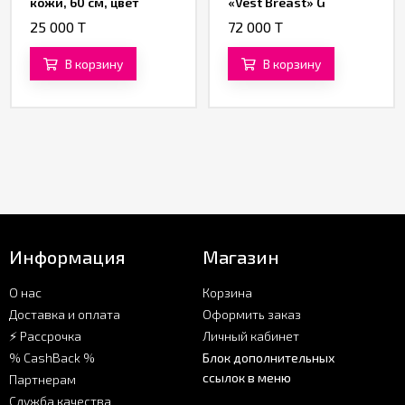
кожи, 60 см, цвет
«Vest Breast» G
чёрный
25 000 T
72 000 T
В корзину
В корзину
Информация
Магазин
О нас
Корзина
Доставка и оплата
Оформить заказ
⚡ Рассрочка
Личный кабинет
% CashBack %
Блок дополнительных
ссылок в меню
Партнерам
Служба качества