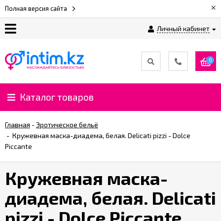
×
Полная версия сайта
Личный кабинет
О
нас
0
Доставка
и
Каталог товаров
оплата
Главная
-
Эротическое бельё
⚡
-
Кружевная маска-диадема, белая. Delicati pizzi - Dolce
Рассрочка
Piccante
Кружевная маска-
%
CashBack
диадема, белая. Delicati
%
pizzi - Dolce Piccante