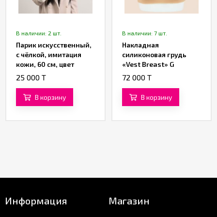
В наличии: 2 шт.
В наличии: 7 шт.
Парик искусственный,
Накладная
с чёлкой, имитация
силиконовая грудь
кожи, 60 см, цвет
«Vest Breast» G
чёрный
25 000 T
72 000 T
В корзину
В корзину
Информация
Магазин