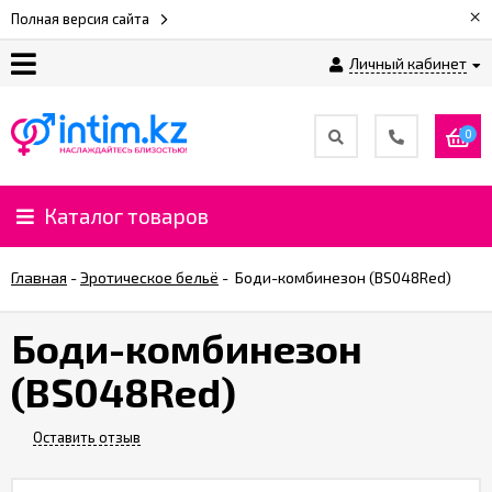
×
Полная версия сайта
Личный кабинет
О
нас
0
Доставка
и
Каталог товаров
оплата
Главная
-
Эротическое бельё
-
Боди-комбинезон (BS048Red)
⚡
Рассрочка
Боди-комбинезон
(BS048Red)
%
CashBack
%
Оставить отзыв