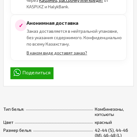
через
KaspiRed, рассрочку или кредит
от
KASPI.KZ и HalykBank.
Анонимная доставка
✓
Заказ доставляется в нейтральной упаковке,
без указания содержимого. Конфиденциально
по всему Казахстану.
В каком виде доставят заказ?
Поделиться
Тип белья:
Комбинезоны,
кэтсьюты
Цвет
красный
Размер белья:
42-44 (S), 44-46
(M), 46-48 (L)