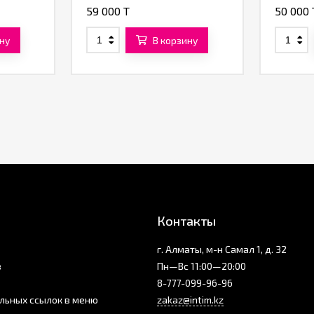
59 000 T
50 000 
ну
В корзину
Контакты
г. Алматы, м-н Самал 1, д. 32
з
Пн—Вс 11:00—20:00
8-777-099-96-96
льных ссылок в меню
zakaz@intim.kz