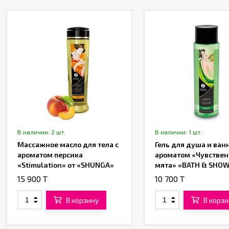
В наличии: 2 шт.
В наличии: 1 шт.
Массажное масло для тела с
Гель для душа и ван
ароматом персика
ароматом «Чувствен
«Stimulation» от «SHUNGA»
мята» «BATH & SHOW
(240 ML)
от «SHUNGA»
15 900 T
10 700 T
В корзину
В корзи