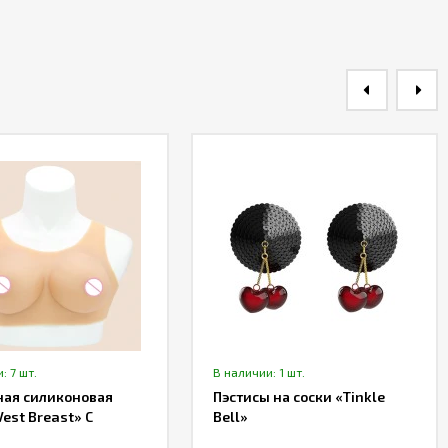
: 7 шт.
В наличии: 1 шт.
ная силиконовая
Пэстисы на соски «Tinkle
Vest Breast» C
Bell»