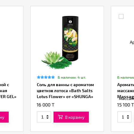
В наличии: 4 шт.
В наличии
ной с
Соль для ванны с ароматом
Аромат
ная
цветков лотоса «Bath Salts
массажн
ER GEL»
Lotus Flower» от «SHUNGA»
Massage
(500 гр.)
16 000 T
15 100 
ну
В корзину