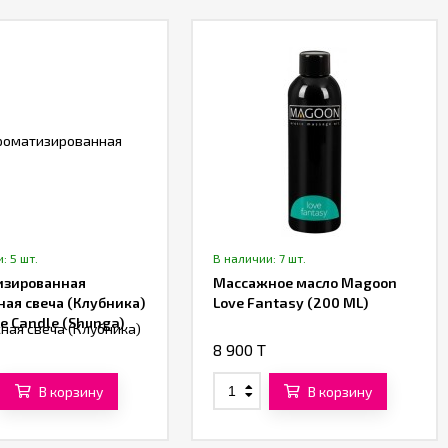
: 5 шт.
В наличии: 7 шт.
изированная
Массажное масло Magoon
ая свеча (Клубника)
Love Fantasy (200 ML)
 Candle (Shunga)
T
8 900 T
В корзину
В корзину