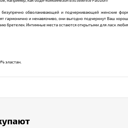
ое, например, как боди-комбинезон BS038white Passion!
, безупречно обволакивающей и подчеркивающей женские форм
ят гармонично и ненавязчиво, они выгодно подчеркнут Ваш хорош
ию бретелек. Интимные места остаются открытыми для ласк люби
0% эластан.
окупают