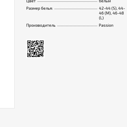
Цвет
белый
Размер белья:
42-44 (S), 44-
46 (M), 46-48
(L)
Производитель
Passion