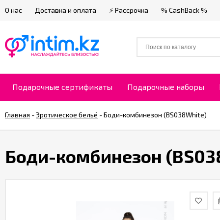
О нас
Доставка и оплата
⚡ Рассрочка
% CashBack %
Подарочные сертификаты
Подарочные наборы
Главная
-
Эротическое бельё
-
Боди-комбинезон (BS038White)
Боди-комбинезон (BS03