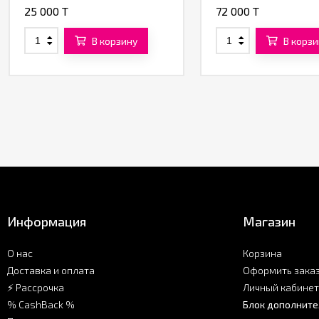
25 000 T
72 000 T
В корзину
В корзи
Информация
Магазин
О нас
Корзина
Доставка и оплата
Оформить зака
⚡ Рассрочка
Личный кабинет
% CashBack %
Блок дополните