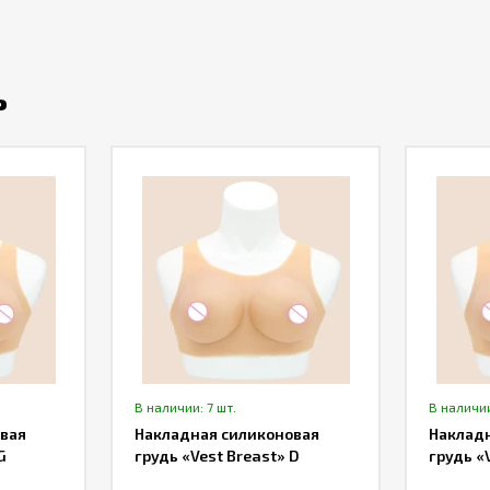
ь
В наличии: 7 шт.
В наличии
вая
Накладная силиконовая
Наклад
G
грудь «Vest Breast» D
грудь «