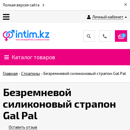
×
Полная версия сайта
Личный кабинет
О
нас
0
Доставка
и
Каталог товаров
оплата
Главная
-
Страпоны
-
Безремневой силиконовый страпон Gal Pal
⚡
Рассрочка
Безремневой
силиконовый страпон
%
CashBack
Gal Pal
%
Оставить отзыв