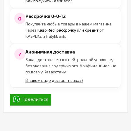
Как получить CashBack?
Рассрочка 0-0-12
0
Покупайте любые товары в нашем магазине
через
KaspiRed, рассрочку или кредит
от
KASPI.KZ и HalykBank.
Анонимная доставка
✓
Заказ доставляется в нейтральной упаковке,
без указания содержимого. Конфиденциально
по всему Казахстану.
В каком виде доставят заказ?
Поделиться