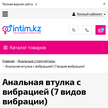
×
Полная версия сайта
Личный кабинет
О
нас
0
Доставка
и
Каталог товаров
оплата
Главная
-
Анальные стимуляторы
⚡
-
Анальная втулка с вибрацией (7 видов вибрации)
Рассрочка
Анальная втулка с
%
вибрацией (7 видов
CashBack
%
вибрации)