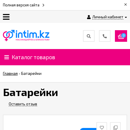
×
Полная версия сайта
Личный кабинет
О
нас
0
Доставка
и
Каталог товаров
оплата
Главная
-
Батарейки
⚡
Рассрочка
Батарейки
%
Оставить отзыв
CashBack
%