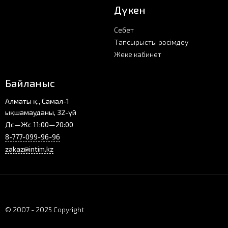
Дүкен
Себет
Тапсырысты рәсімдеу
Жеке кабинет
Байланыс
Алматы қ., Самал-1
ықшамауданы, 32-үй
Дс—Жс 11:00—20:00
8-777-099-96-96
zakaz@intim.kz
© 2007 - 2025 Copyright