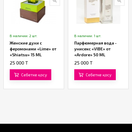
В наличии: 2 шт.
В наличии: 1 шт.
Женские духи с
Парфюмерная вода -
феромонами «Lime» от
унисекс «VIBE» от
«Shiatsu» 15 ML
«Ardore» 50 ML
25 000 T
25 000 T
Себетке қосу
Себетке қосу