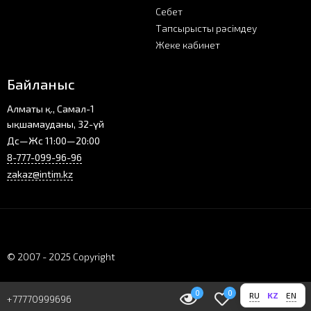
Себет
Тапсырысты рәсімдеу
Жеке кабинет
Байланыс
Алматы қ., Самал-1
ықшамауданы, 32-үй
Дс—Жс 11:00—20:00
8-777-099-96-96
zakaz@intim.kz
© 2007 - 2025 Copyright
0
0
0
0
RU
KZ
EN
+77770999696