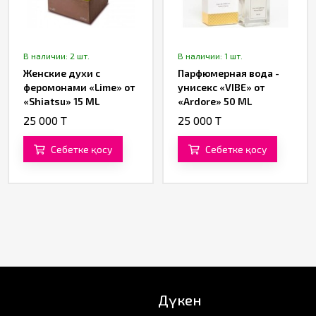
В наличии: 2 шт.
В наличии: 1 шт.
Женские духи с
Парфюмерная вода -
феромонами «Lime» от
унисекс «VIBE» от
«Shiatsu» 15 ML
«Ardore» 50 ML
25 000 T
25 000 T
Себетке қосу
Себетке қосу
Дүкен