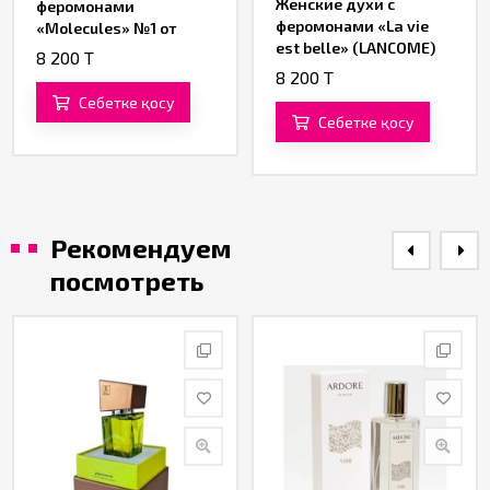
Женские духи с
феромонами
феромонами «La vie
«Molecules» №1 от
est belle» (LANCOME)
«SexyLife Wild Musk»
8 200 T
№2 от «SexyLife Wild
8 200 T
Musk»
Себетке қосу
Себетке қосу
Рекомендуем
посмотреть