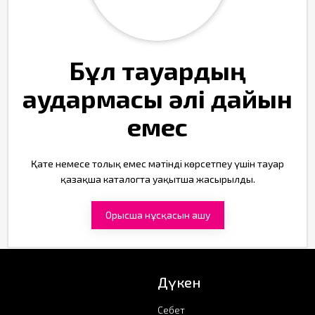
Бұл тауардың
аудармасы әлі дайын
емес
Қате немесе толық емес мәтінді көрсетпеу үшін тауар
қазақша каталогта уақытша жасырылды.
Орысша нұсқасын ашу
Дүкен
Себет