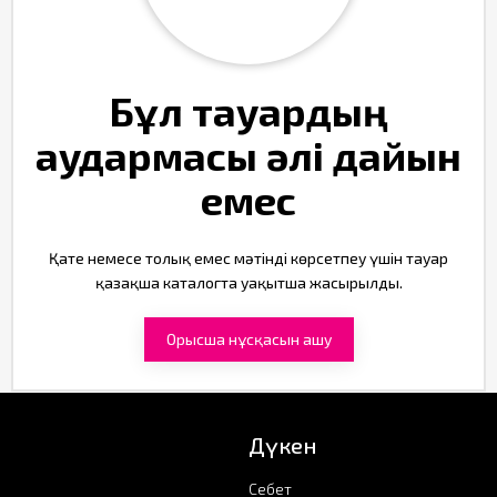
Бұл тауардың
аудармасы әлі дайын
емес
Қате немесе толық емес мәтінді көрсетпеу үшін тауар
қазақша каталогта уақытша жасырылды.
Орысша нұсқасын ашу
Дүкен
Себет