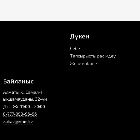
Дүкен
Себет
Тапсырысты рәсімдеу
Жеке кабинет
Байланыс
Алматы қ., Самал-1
ықшамауданы, 32-үй
Дс—Жс 11:00—20:00
8-777-099-96-96
zakaz@intim.kz