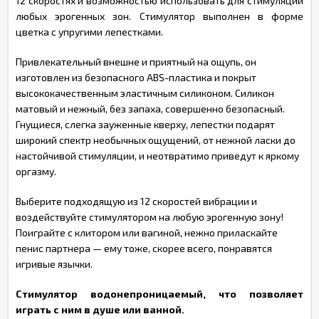
12 скоростях и возможностью использовать для стимуляции
любых эрогенных зон. Стимулятор выполнен в форме
цветка с упругими лепестками.
Привлекательный внешне и приятный на ощупь, он
изготовлен из безопасного ABS-пластика и покрыт
высококачественным эластичным силиконом. Силикон
матовый и нежный, без запаха, совершенно безопасный.
Гнущиеся, слегка зауженные кверху, лепестки подарят
широкий спектр необычных ощущений, от нежной ласки до
настойчивой стимуляции, и неотвратимо приведут к яркому
оргазму.
Выберите подходящую из 12 скоростей вибрации и
воздействуйте стимулятором на любую эрогенную зону!
Поиграйте с клитором или вагиной, нежно приласкайте
пенис партнера — ему тоже, скорее всего, понравятся
игривые язычки.
Стимулятор водонепроницаемый, что позволяет
играть с ним в душе или ванной.