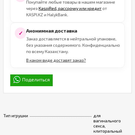
Покупайте любые товары в нашем магазине
через
KaspiRed, рассрочку или кредит
от
KASPI.KZ и HalykBank.
Анонимная доставка
✓
Заказ доставляется в нейтральной упаковке,
без указания содержимого. Конфиденциально
по всему Казахстану.
В каком виде доставят заказ?
Поделиться
Тип игрушки
для
вагинального
секса,
клиторальный