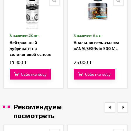
В наличии: 20 шт.
В наличии: 6 шт.
Нейтральный
Анальная гель-смазка
лубрикант на
«ANALSEXfist» 500 ML
силиконовой основе
«JO Personal Premium
14 300 T
25 000 T
Lubricant» от «System
JO» 60 ML
Себетке қосу
Себетке қосу
Рекомендуем
посмотреть