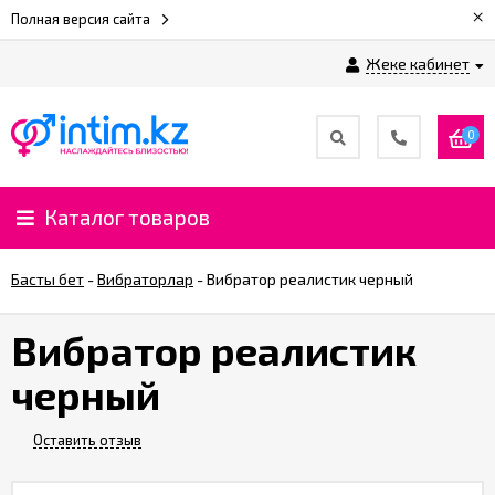
×
Полная версия сайта
Жеке кабинет
0
Каталог товаров
Басты бет
-
Вибраторлар
-
Вибратор реалистик черный
Вибратор реалистик
черный
Оставить отзыв