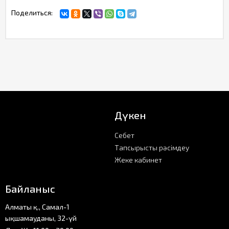
Поделиться:
Дүкен
Себет
Тапсырысты рәсімдеу
Жеке кабинет
Байланыс
Алматы қ., Самал-1
ықшамауданы, 32-үй