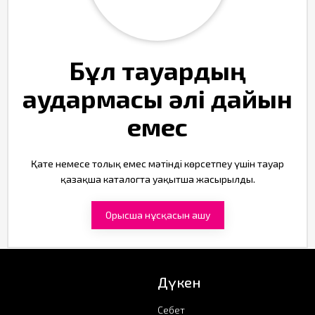
Бұл тауардың
аудармасы әлі дайын
емес
Қате немесе толық емес мәтінді көрсетпеу үшін тауар
қазақша каталогта уақытша жасырылды.
Орысша нұсқасын ашу
Дүкен
Себет