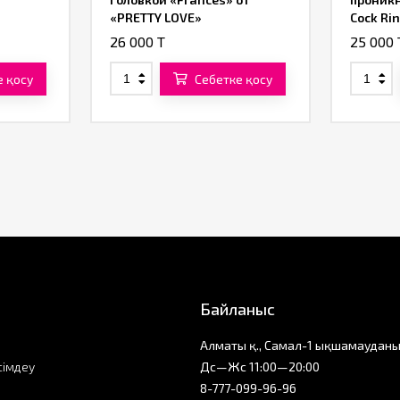
«PRETTY LOVE»
Cock Ri
Penetra
26 000 T
25 000 
Brands
е қосу
Себетке қосу
Байланыс
Алматы қ., Самал-1 ықшамауданы
сімдеу
Дс—Жс 11:00—20:00
8-777-099-96-96