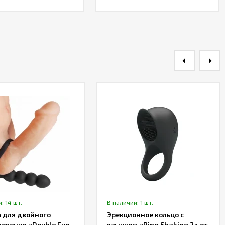
: 14 шт.
В наличии: 1 шт.
 для двойного
Эрекционное кольцо с
овения «Double Fun
язычком «Ring Shaking 2» от