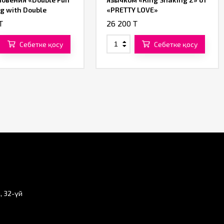
ng with Double
«PRETTY LOVE»
tion Vibe» от «XR
T
26 200 T
»
Себетке қосу
Себетке қосу
, 32-үй