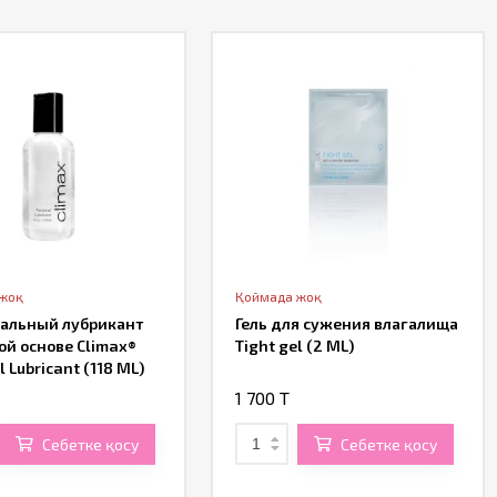
 жоқ
Қоймада жоқ
альный лубрикант
Гель для сужения влагалища
ой основе Climax®
Tight gel (2 ML)
 Lubricant (118 ML)
1 700 T
Себетке қосу
Себетке қосу