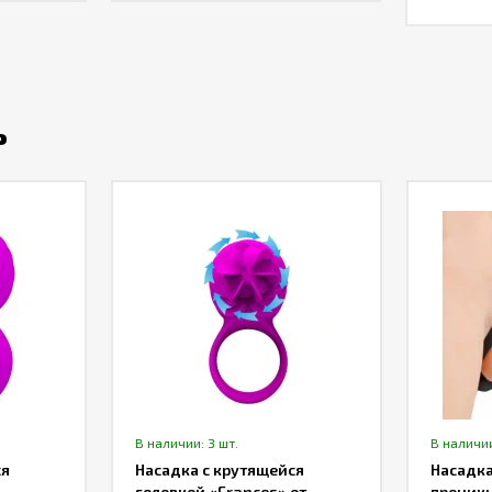
ь
В наличии: 3 шт.
В наличии
ся
Насадка с крутящейся
Насадка
головкой «Frances» от
проникн