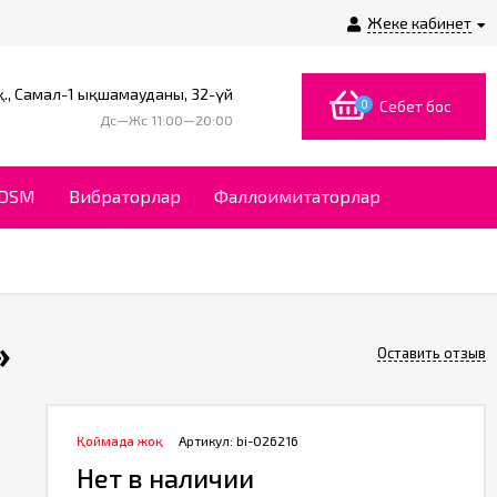
Жеке кабинет
., Самал-1 ықшамауданы, 32-үй
0
Себет бос
Дс—Жс 11:00—20:00
BDSM
Вибраторлар
Фаллоимитаторлар
»
Оставить отзыв
Қоймада жоқ
Артикул:
bi-026216
Нет в наличии