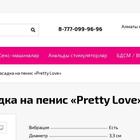
Алматы қ
8-777-099-96-96
Секс-машиналар
Анальды стимуляторлар
БДСМ / 
садка на пенис «Pretty Love»
ка на пенис «Pretty Love
Вибрация
Есть
Диаметр
3,3 см