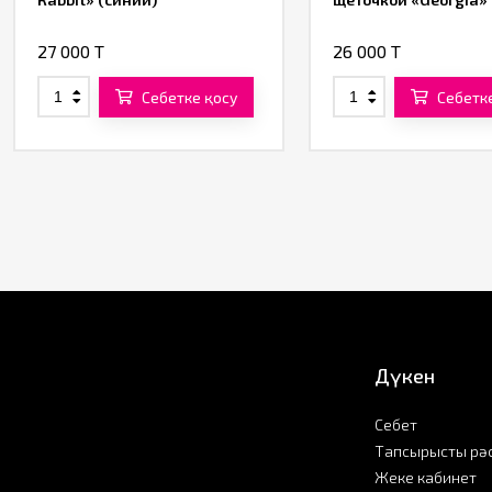
27 000 T
26 000 T
Себетке қосу
Себетк
Дүкен
Себет
Тапсырысты рә
Жеке кабинет