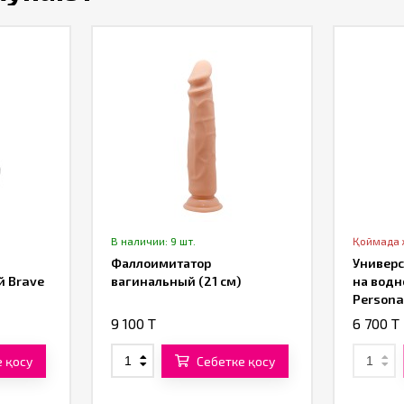
В наличии: 9 шт.
Қоймада
Фаллоимитатор
Универс
й Brave
вагинальный (21 см)
на водн
Personal
9 100 T
6 700 T
 қосу
Себетке қосу