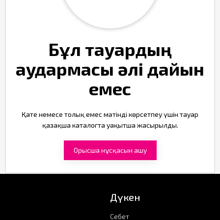
Бұл тауардың
аудармасы әлі дайын
емес
Қате немесе толық емес мәтінді көрсетпеу үшін тауар
қазақша каталогта уақытша жасырылды.
Орысша нұсқасын ашу
Дүкен
Себет